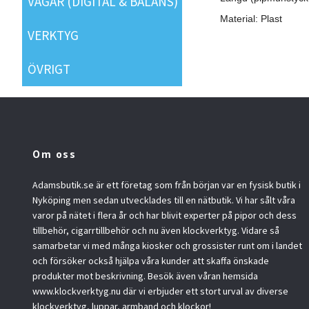
VÅGAR (DIGITAL & BALANS)
Material: Plast
VERKTYG
ÖVRIGT
Om oss
Adamsbutik.se är ett företag som från början var en fysisk butik i
Nyköping men sedan utvecklades till en nätbutik. Vi har sålt våra
varor på nätet i flera år och har blivit experter på pipor och dess
tillbehör, cigarrtillbehör och nu även klockverktyg. Vidare så
samarbetar vi med många kiosker och grossister runt om i landet
och försöker också hjälpa våra kunder att skaffa önskade
produkter mot beskrivning. Besök även våran hemsida
www.klockverktyg.nu där vi erbjuder ett stort urval av diverse
klockverktyg, luppar, armband och klockor!