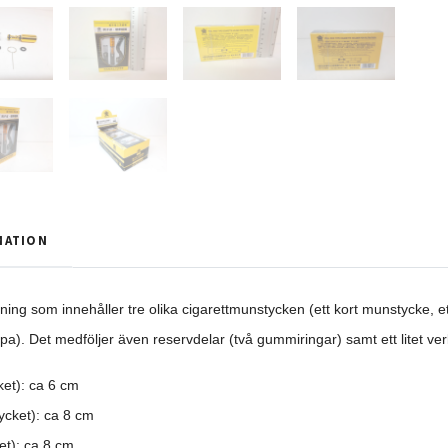
MATION
ning som innehåller tre olika cigarettmunstycken (ett kort munstycke, 
ipa). Det medföljer även reservdelar (två gummiringar) samt ett litet ve
ket): ca 6 cm
cket): ca 8 cm
t): ca 8 cm