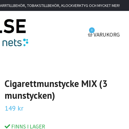
IGARRTILLBEHÖR, TOBAKSTILLBEHÖR, KLOCKVERKTYG OCH MYCKET MER!
0
VARUKORG
Cigarettmunstycke MIX (3
munstycken)
149 kr
FINNS I LAGER