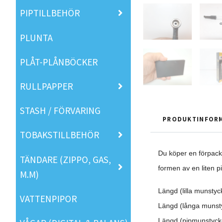
PIPTILLBEHÖR
PLUNTA
PLÅT-PLÅNBÖCKER
RULLPAPPER
STASH / FÖRVARING
PRODUKTINFOR
TOBAKSTILLBEHÖR
Du köper en förpack
TÄNDARE (ZIPPO, GAS,
formen av en liten p
M.M)
Längd (lilla munstyc
VATTENPIPOR
Längd (långa munsty
Längd (pipmunstycke