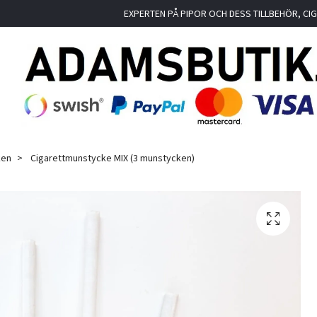
EXPERTEN PÅ PIPOR OCH DESS TILLBEHÖR, C
ken
Cigarettmunstycke MIX (3 munstycken)