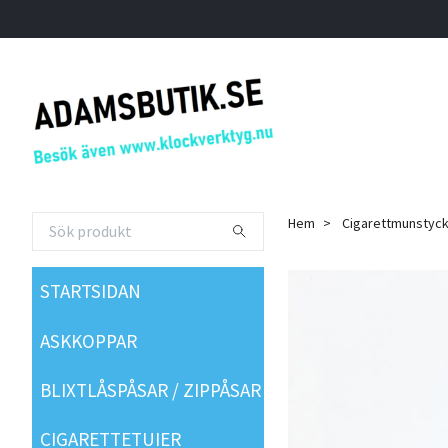
Hem
Cigarettmunstyc
STARTSIDAN
ASKKOPPAR
BLIXTLÅSPÅSAR / ZIPPÅSAR
CIGARETTETUIER