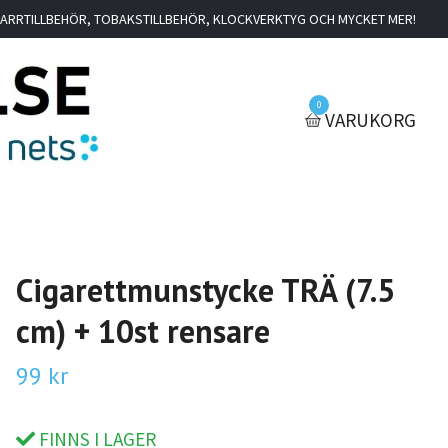
IGARRTILLBEHÖR, TOBAKSTILLBEHÖR, KLOCKVERKTYG OCH MYCKET MER!
0
VARUKORG
Cigarettmunstycke TRÄ (7.5
cm) + 10st rensare
99 kr
FINNS I LAGER