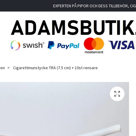
EXPERTEN PÅ PIPOR OCH DESS TILLBEHÖR, C
ken
Cigarettmunstycke TRÄ (7.5 cm) + 10st rensare