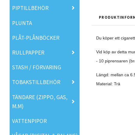
PIPTILLBEHÖR
PRODUKTINFOR
PLUNTA
PLÅT-PLÅNBÖCKER
Du köper ett cigaret
RULLPAPPER
Vid köp av detta mun
- 10 piprensaren (br
STASH / FÖRVARING
Längd: mellan ca 6.
TOBAKSTILLBEHÖR
Material: Trä
TÄNDARE (ZIPPO, GAS,
M.M)
VATTENPIPOR