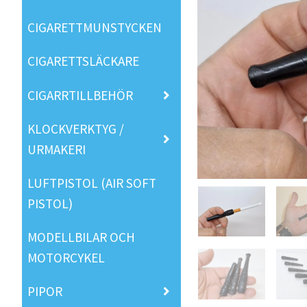
CIGARETTMUNSTYCKEN
CIGARETTSLÄCKARE
CIGARRTILLBEHÖR
KLOCKVERKTYG /
URMAKERI
LUFTPISTOL (AIR SOFT
PISTOL)
MODELLBILAR OCH
MOTORCYKEL
PIPOR