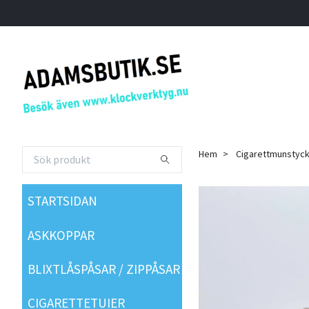
Hem
Cigarettmunstyc
STARTSIDAN
ASKKOPPAR
BLIXTLÅSPÅSAR / ZIPPÅSAR
CIGARETTETUIER