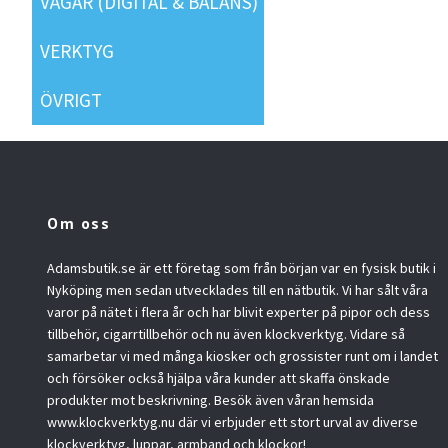
VÅGAR (DIGITAL & BALANS)
VERKTYG
ÖVRIGT
Om oss
Adamsbutik.se är ett företag som från början var en fysisk butik i
Nyköping men sedan utvecklades till en nätbutik. Vi har sålt våra
varor på nätet i flera år och har blivit experter på pipor och dess
tillbehör, cigarrtillbehör och nu även klockverktyg. Vidare så
samarbetar vi med många kiosker och grossister runt om i landet
och försöker också hjälpa våra kunder att skaffa önskade
produkter mot beskrivning. Besök även våran hemsida
www.klockverktyg.nu där vi erbjuder ett stort urval av diverse
klockverktyg, luppar, armband och klockor!