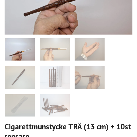
Cigarettmunstycke TRÄ (13 cm) + 10st
rensare