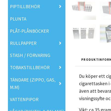
PIPTILLBEHÖR
PLUNTA
PLÅT-PLÅNBÖCKER
RULLPAPPER
STASH / FÖRVARING
PRODUKTINFOR
TOBAKSTILLBEHÖR
Du köper ett cig
TÄNDARE (ZIPPO, GAS,
cigarettasken i
M.M)
även att bevara
visningssyfte oc
VATTENPIPOR
Vikt: ca 35 gra