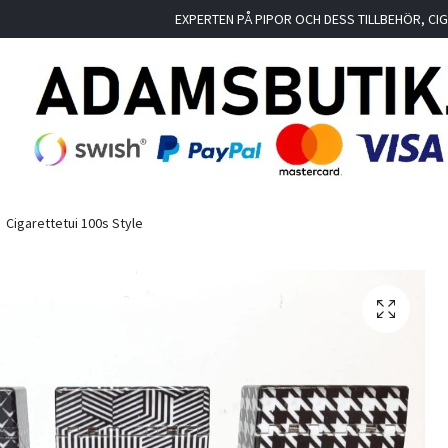
EXPERTEN PÅ PIPOR OCH DESS TILLBEHÖR, C
Cigarettetui 100s Style