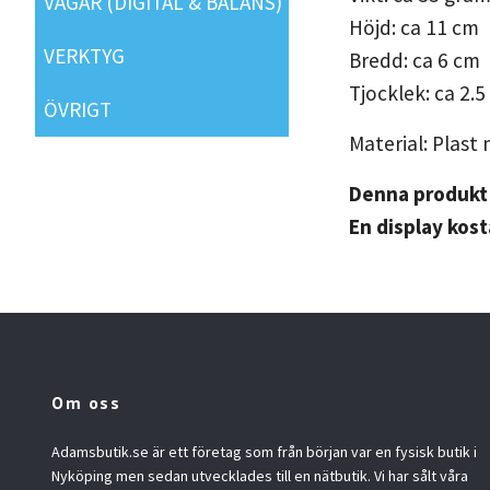
VÅGAR (DIGITAL & BALANS)
Höjd: ca 11 cm
VERKTYG
Bredd: ca 6 cm
Tjocklek: ca 2.
ÖVRIGT
Material: Plast
Denna produkt g
En display kost
Om oss
Adamsbutik.se är ett företag som från början var en fysisk butik i
Nyköping men sedan utvecklades till en nätbutik. Vi har sålt våra