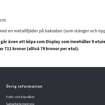
5 cm
 med en metallfjäder på baksidan (som stänger och öp
år även att köpa som Display som innehåller 9 etuier
ar 711 kronor (alltså 79 kronor per etui).
Övrig information
Frakt- och köpvillkor
Samarbeta med oss