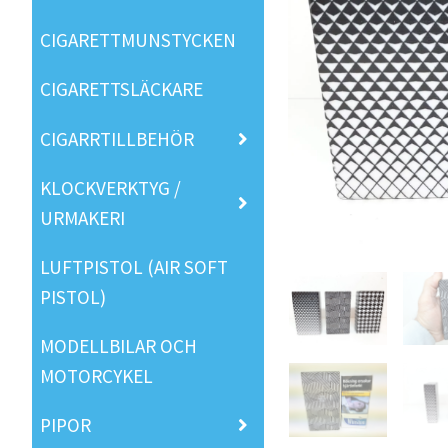
CIGARETTMUNSTYCKEN
CIGARETTSLÄCKARE
CIGARRTILLBEHÖR
KLOCKVERKTYG /
URMAKERI
LUFTPISTOL (AIR SOFT
PISTOL)
MODELLBILAR OCH
MOTORCYKEL
PIPOR