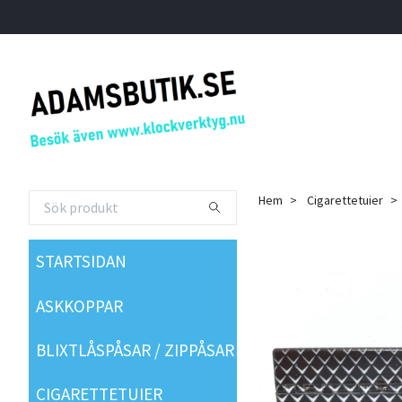
Hem
Cigarettetuier
STARTSIDAN
ASKKOPPAR
BLIXTLÅSPÅSAR / ZIPPÅSAR
CIGARETTETUIER