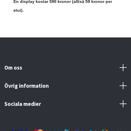
En display kostar 590 kronor (alltså 59 kronor per
etui).
Om oss
Övrig information
Sociala medier