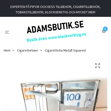
EXPERTEN PÅ PIPOR OCH DESS TILLBEHÖR, CIGARRTILLBEHÖR,
TOBAKSTILLBEHÖR, KLOCKVERKTYG OCH MYCKET MER!
0
Hem
Cigarettetuier
Cigarettetui Metall Squared