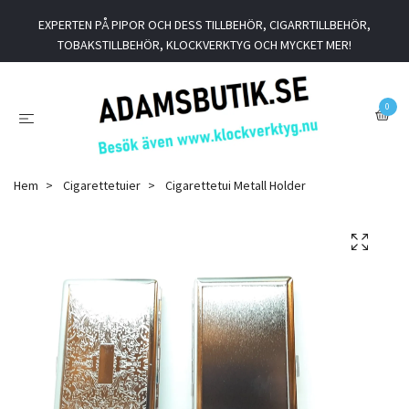
EXPERTEN PÅ PIPOR OCH DESS TILLBEHÖR, CIGARRTILLBEHÖR,
TOBAKSTILLBEHÖR, KLOCKVERKTYG OCH MYCKET MER!
0
Hem
Cigarettetuier
Cigarettetui Metall Holder