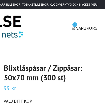
IGARRTILLBEHÖR, TOBAKSTILLBEHÖR, KLOCKVERKTYG OCH MYCKET MER!
0
VARUKORG
Blixtlåspåsar / Zippåsar:
50x70 mm (300 st)
99 kr
VÄLJ DITT KÖP