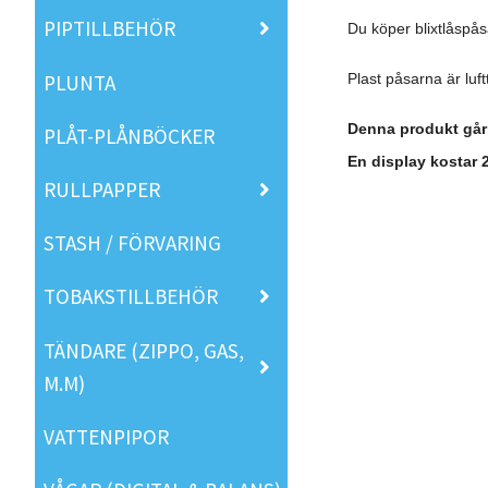
PIPTILLBEHÖR
Du köper blixtlåspås
PLUNTA
Plast påsarna är luft
Denna produkt går 
PLÅT-PLÅNBÖCKER
En display kostar 2
RULLPAPPER
STASH / FÖRVARING
TOBAKSTILLBEHÖR
TÄNDARE (ZIPPO, GAS,
M.M)
VATTENPIPOR