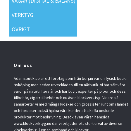
VÅGAR (DIGITAL & BALANS)
VERKTYG
ÖVRIGT
Om oss
Adamsbutik.se är ett företag som från början var en fysisk butik i
Nyköping men sedan utvecklades till en nätbutik. Vi har sålt våra
varor på nätet i flera år och har blivit experter på pipor och dess
tillbehör, cigarrtillbehör och nu även klockverktyg. Vidare så
samarbetar vi med många kiosker och grossister runt om i landet
och försöker också hjälpa våra kunder att skaffa önskade
produkter mot beskrivning. Besök även våran hemsida
www.klockverktyg.nu där vi erbjuder ett stort urval av diverse
klockverktyg, luppar, armband och klockor!