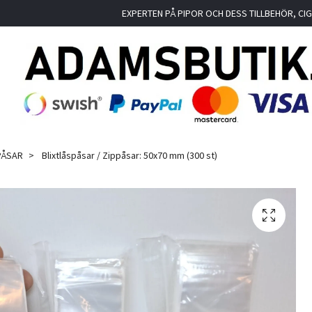
EXPERTEN PÅ PIPOR OCH DESS TILLBEHÖR, C
PÅSAR
Blixtlåspåsar / Zippåsar: 50x70 mm (300 st)