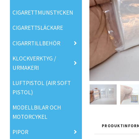
CIGARETTMUNSTYCKEN
CIGARETTSLÄCKARE
CIGARRTILLBEHÖR
KLOCKVERKTYG /
URMAKERI
LUFTPISTOL (AIR SOFT
PISTOL)
MODELLBILAR OCH
MOTORCYKEL
PRODUKTINFOR
PIPOR